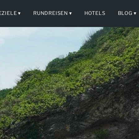
EZIELE ▾
RUNDREISEN ▾
HOTELS
BLOG ▾