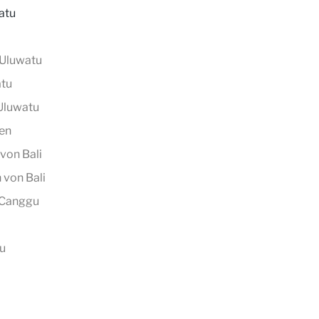
atu
 Uluwatu
atu
 Uluwatu
ten
 von Bali
 von Bali
n Canggu
tu