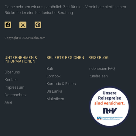
Gerne nehmen wir uns persönlich Zeit für dich. Vereinbare hierfür einen
Rückruf oder eine telefonische Beratung.
Copyright © 2023 traloha.com
UNTERNEHMEN &
BELIEBTE REGIONEN
REISEBLOG
INFORMATIONEN
Bali
Indonesien FAQ
Über uns
Lombok
Rundreisen
Kontakt
Komodo & Flores
Impressum
Sri Lanka
Datenschutz
Malediven
AGB