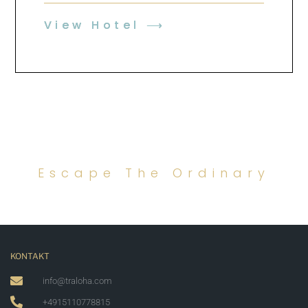
View Hotel ⟶
Escape The Ordinary
KONTAKT
info@traloha.com
+4915110778815